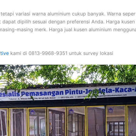
 tetapi variasi warna aluminium cukup banyak. Warna seperti 
 dapat dipilih sesuai dengan preferensi Anda. Harga kusen 
s masing-masing merk. Harga jual kusen aluminium menggun
tive
kami di 0813-9968-9351 untuk survey lokasi