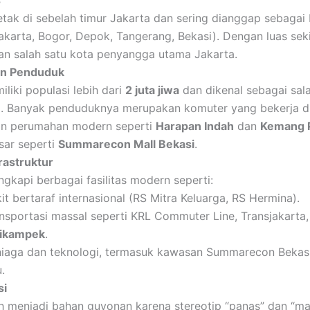
s
letak di sebelah timur Jakarta dan sering dianggap sebagai
karta, Bogor, Depok, Tangerang, Bekasi). Dengan luas sek
n salah satu kota penyangga utama Jakarta.
dan Penduduk
liki populasi lebih dari
2 juta jiwa
dan dikenal sebagai sal
gi. Banyak penduduknya merupakan komuter yang bekerja di 
an perumahan modern seperti
Harapan Indah
dan
Kemang 
sar seperti
Summarecon Mall Bekasi
.
frastruktur
ngkapi berbagai fasilitas modern seperti:
t bertaraf internasional (RS Mitra Keluarga, RS Hermina).
ansportasi massal seperti KRL Commuter Line, Transjakarta
Cikampek
.
iaga dan teknologi, termasuk kawasan Summarecon Bekasi
.
si
 menjadi bahan guyonan karena stereotip “panas” dan “mace