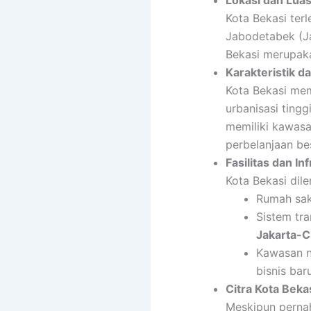
Lokasi dan Lua
Kota Bekasi ter
Jabodetabek (Ja
Bekasi merupaka
Karakteristik 
Kota Bekasi memi
urbanisasi ting
memiliki kawas
perbelanjaan be
Fasilitas dan In
Kota Bekasi dile
Rumah saki
Sistem tr
Jakarta-
Kawasan n
bisnis baru
Citra Kota Beka
Meskipun pernah