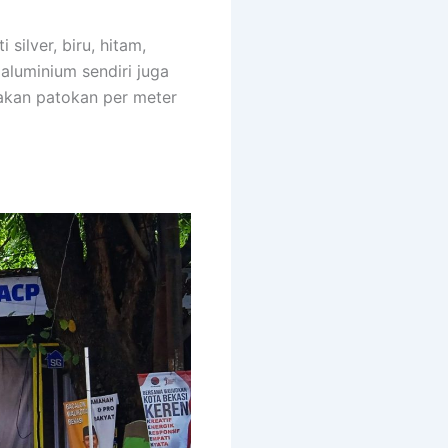
silver, biru, hitam,
aluminium sendiri juga
akan patokan per meter