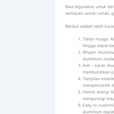
Bisa digunakan untuk be
semacam untuk rumah, ged
Berikut adalah lebih ku
Tahan musgo: Ku
hingga dapat be
Ringan: Alumini
aluminium mudah
Anti – karat: Al
membutuhkan pe
Tampilan esteti
mempercantik d
Hemat energi: K
mengurangi biay
Easy to custom
aluminium dapat