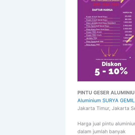
PINTU GESER ALUMINI
Aluminium SURYA GEMI
Jakarta Timur, Jakarta S
Harga jual pintu alumini
dalam jumlah banyak