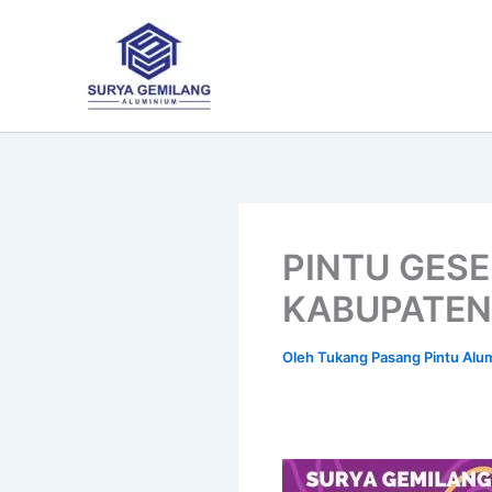
Lewati
ke
konten
PINTU GES
KABUPATEN
Oleh
Tukang Pasang Pintu Al