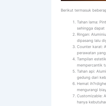
Berikut termasuk bebera
Tahan lama: Pi
sehingga dapat 
Ringan: Alumini
dipasang lalu d
Counter karat: 
perawatan yang
Tampilan esteti
mempercantik ta
Tahan api: Alum
gedung dari keb
Hemat ih?rdighe
mengurangi biay
Customizable: A
hanya kebutuhan