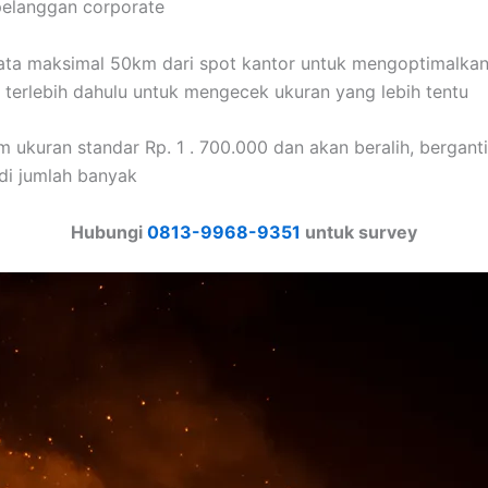
 pelanggan corporate
-rata maksimal 50km dari spot kantor untuk mengoptimalka
 terlebih dahulu untuk mengecek ukuran yang lebih tentu
m ukuran standar Rp. 1 . 700.000 dan akan beralih, berganti
di jumlah banyak
Hubungi
0813-9968-9351
untuk survey