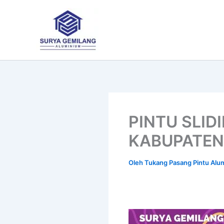
Lewati
ke
konten
PINTU SLI
KABUPATEN
Oleh
Tukang Pasang Pintu Al