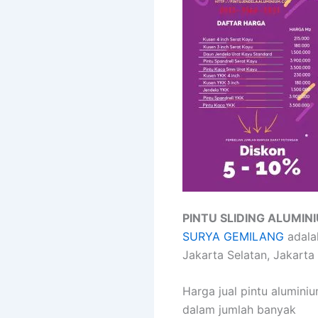
PINTU SLIDING ALUMI
SURYA GEMILANG
adalah
Jakarta Selatan, Jakarta
Harga jual pintu alumini
dalam jumlah banyak