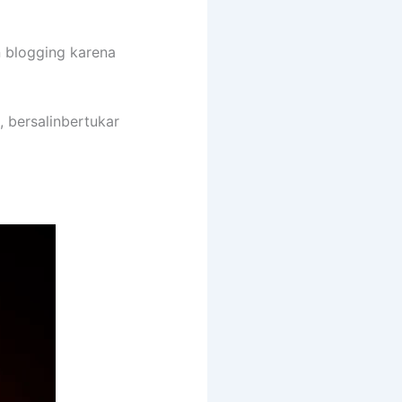
n blogging karena
, bersalinbertukar