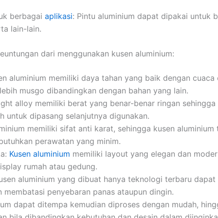
uk berbagai
aplikasi
: Pintu aluminium dapat dipakai untuk b
a lain-lain.
keuntungan dari menggunakan kusen aluminium:
en aluminium memiliki daya tahan yang baik dengan cuaca 
lebih musgo dibandingkan dengan bahan yang lain.
ight alloy memiliki berat yang benar-benar ringan sehing
 untuk dipasang selanjutnya digunakan.
uminium memiliki sifat anti karat, sehingga kusen aluminium
mbutuhkan perawatan yang minim.
ka:
Kusen aluminium
memiliki layout yang elegan dan moder
isplay rumah atau gedung.
usen aluminium yang dibuat hanya teknologi terbaru dap
n membatasi penyebaran panas ataupun dingin.
ium dapat ditempa kemudian diproses dengan mudah, hing
an bila dibandingkan kebutuhan dan desain dalam diinginka