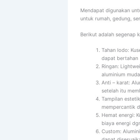
Mendapat digunakan unt
untuk rumah, gedung, sert
Berikut adalah segenap 
Tahan lodo: Kus
dapat bertahan 
Ringan: Lightwe
aluminium mudah
Anti – karat: Al
setelah itu me
Tampilan esteti
mempercantik d
Hemat energi: K
biaya energi dg
Custom: Alumin
dapat disesuaik