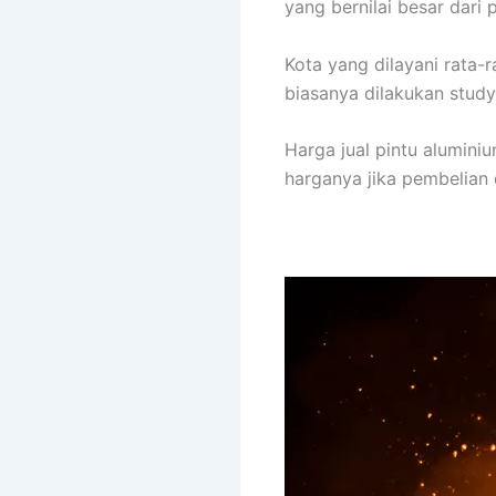
yang bernilai besar dari
Kota yang dilayani rata
biasanya dilakukan study
Harga jual pintu aluminiu
harganya jika pembelian 