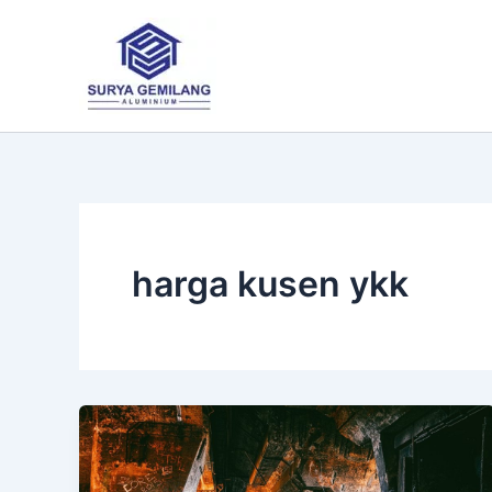
Lewati
ke
konten
harga kusen ykk