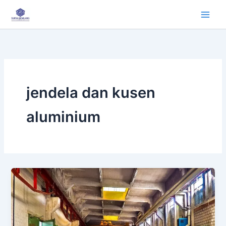
Lewati
ke
konten
jendela dan kusen
aluminium