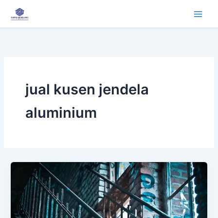
Lewati
ke
konten
jual kusen jendela
aluminium