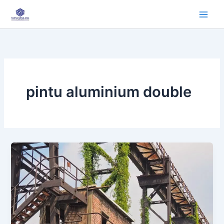
Lewati
ke
konten
pintu aluminium double