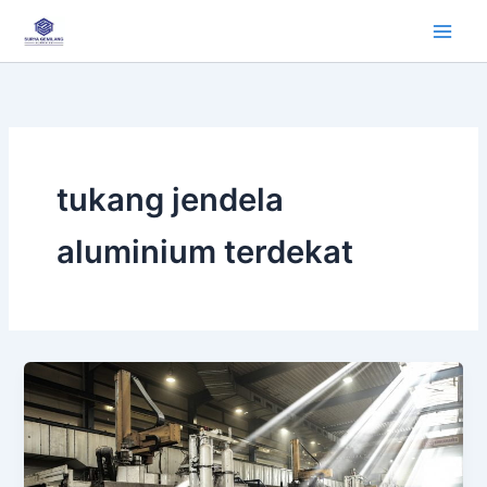
Lewati
ke
konten
tukang jendela
aluminium terdekat