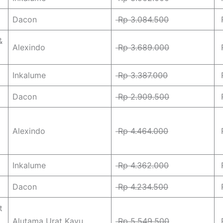
Dacon
Rp 3.084.500
R
&
Alexindo
Rp 3.689.000
R
Inkalume
Rp 3.387.000
R
Dacon
Rp 2.909.500
R
Alexindo
Rp 4.464.000
R
Inkalume
Rp 4.362.000
R
Dacon
Rp 4.234.500
R
t
Alutama Urat Kayu
Rp 5.549.500
R