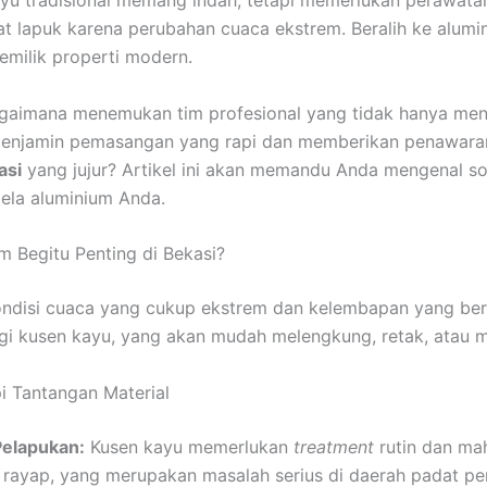
yu tradisional memang indah, tetapi memerlukan perawatan
t lapuk karena perubahan cuaca ekstrem. Beralih ke alumi
emilik properti modern.
gaimana menemukan tim profesional yang tidak hanya men
a menjamin pemasangan yang rapi dan memberikan penawar
asi
yang jujur? Artikel ini akan memandu Anda mengenal sol
dela aluminium Anda.
 Begitu Penting di Bekasi?
ndisi cuaca yang cukup ekstrem dan kelembapan yang berva
i kusen kayu, yang akan mudah melengkung, retak, atau m
i Tantangan Material
elapukan:
Kusen kayu memerlukan
treatment
rutin dan ma
t rayap, yang merupakan masalah serius di daerah padat p