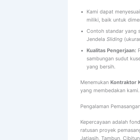
Kami dapat menyesuaik
miliki, baik untuk dim
Contoh standar yang s
Jendela
Sliding
(ukura
Kualitas Pengerjaan:
P
sambungan sudut kuse
yang bersih.
Menemukan
Kontraktor 
yang membedakan kami. 
Pengalaman Pemasangan P
Kepercayaan adalah fond
ratusan proyek pemasan
Jatiasih, Tambun, Cibitu