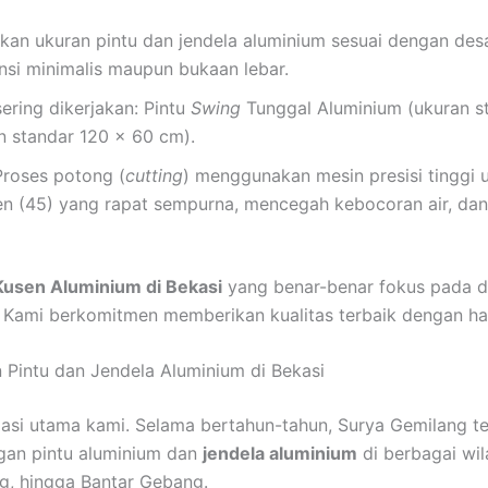
an ukuran pintu dan jendela aluminium sesuai dengan desa
ensi minimalis maupun bukaan lebar.
ering dikerjakan: Pintu
Swing
Tunggal Aluminium (ukuran s
n standar 120 x 60 cm).
roses potong (
cutting
) menggunakan mesin presisi tinggi 
n (45) yang rapat sempurna, mencegah kebocoran air, dan
Kusen Aluminium di Bekasi
yang benar-benar fokus pada det
Kami berkomitmen memberikan kualitas terbaik dengan ha
intu dan Jendela Aluminium di Bekasi
asi utama kami. Selama bertahun-tahun, Surya Gemilang t
gan pintu aluminium dan
jendela aluminium
di berbagai wil
ng, hingga Bantar Gebang.