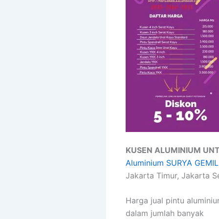
KUSEN ALUMINIUM UN
Aluminium SURYA GEMI
Jakarta Timur, Jakarta S
Harga jual pintu alumini
dalam jumlah banyak