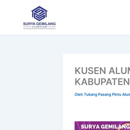
Lewati
ke
konten
KUSEN ALU
KABUPATEN
Oleh
Tukang Pasang Pintu Al