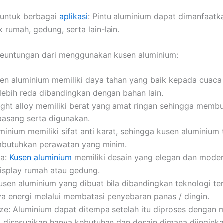
 untuk berbagai
aplikasi
: Pintu aluminium dapat dimanfaatk
k rumah, gedung, serta lain-lain.
keuntungan dari menggunakan kusen aluminium:
sen aluminium memiliki daya tahan yang baik kepada cuaca
lebih reda dibandingkan dengan bahan lain.
ight alloy memiliki berat yang amat ringan sehingga memb
asang serta digunakan.
uminium memiliki sifat anti karat, sehingga kusen aluminium
mbutuhkan perawatan yang minim.
ka:
Kusen aluminium
memiliki desain yang elegan dan moder
isplay rumah atau gedung.
usen aluminium yang dibuat bila dibandingkan teknologi t
a energi melalui membatasi penyebaran panas / dingin.
ze: Aluminium dapat ditempa setelah itu diproses dengan 
 disesuaikan hanya kebutuhan dan desain dimana diinginka