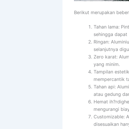
Berikut merupakan beber
Tahan lama: Pin
sehingga dapat 
Ringan: Alumini
selanjutnya dig
Zero karat: Alu
yang minim.
Tampilan esteti
mempercantik ta
Tahan api: Alum
atau gedung dar
Hemat ih?rdighe
mengurangi biay
Customizable: 
disesuaikan han