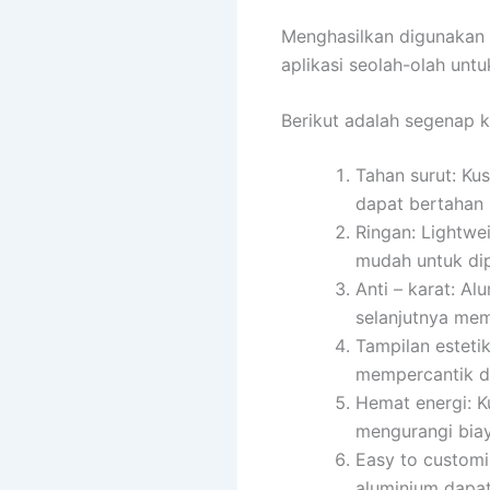
Menghasilkan digunakan
aplikasi seolah-olah untu
Berikut adalah segenap 
Tahan surut: Ku
dapat bertahan 
Ringan: Lightwe
mudah untuk dip
Anti – karat: Al
selanjutnya me
Tampilan esteti
mempercantik d
Hemat energi: K
mengurangi biay
Easy to customi
aluminium dapat