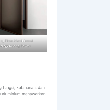
ng Pintu Aluminium di
aragembong Bekasi
g fungsi, ketahanan, dan
tu aluminium menawarkan