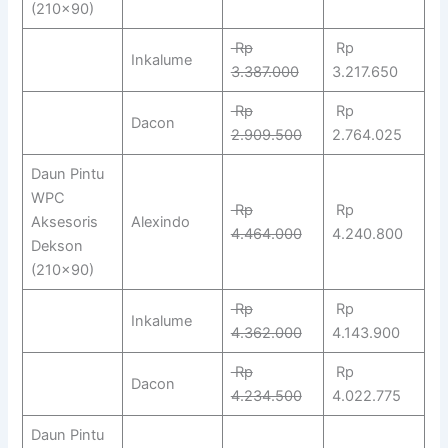
(210×90)
Rp
Rp
Inkalume
3.387.000
3.217.650
Rp
Rp
Dacon
2.909.500
2.764.025
Daun Pintu
WPC
Rp
Rp
Aksesoris
Alexindo
4.464.000
4.240.800
Dekson
(210×90)
Rp
Rp
Inkalume
4.362.000
4.143.900
Rp
Rp
Dacon
4.234.500
4.022.775
Daun Pintu