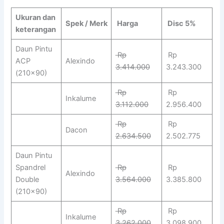
Ukuran dan
Spek / Merk
Harga
Disc 5%
keterangan
Daun Pintu
Rp
Rp
ACP
Alexindo
3.414.000
3.243.300
(210×90)
Rp
Rp
Inkalume
3.112.000
2.956.400
Rp
Rp
Dacon
2.634.500
2.502.775
Daun Pintu
Spandrel
Rp
Rp
Alexindo
Double
3.564.000
3.385.800
(210×90)
Rp
Rp
Inkalume
3.262.000
3.098.900