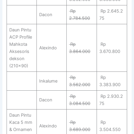
Rp
Rp 2.645.2
Dacon
2.784.500
75
Daun Pintu
ACP Profile
Mahkota
Rp
Rp
Alexindo
Aksesoris
3.864.000
3.670.800
dekson
(210×90)
Rp
Rp
Inkalume
3.562.000
3.383.900
Rp
Rp 2.930.2
Dacon
3.084.500
75
Daun Pintu
Kaca 5 mm
Rp
Rp
Alexindo
& Ornamen
3.689.000
3.504.550