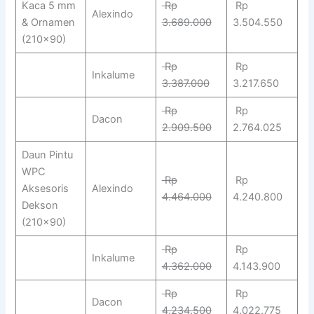
Kaca 5 mm
Rp
Rp
Alexindo
& Ornamen
3.689.000
3.504.550
(210×90)
Rp
Rp
Inkalume
3.387.000
3.217.650
Rp
Rp
Dacon
2.909.500
2.764.025
Daun Pintu
WPC
Rp
Rp
Aksesoris
Alexindo
4.464.000
4.240.800
Dekson
(210×90)
Rp
Rp
Inkalume
4.362.000
4.143.900
Rp
Rp
Dacon
4.234.500
4.022.775