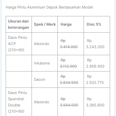
Harga Pintu Aluminium Depok Berdasarkan Model
Ukuran dan
Spek / Merk
Harga
Disc 5%
keterangan
Daun Pintu
Rp
Rp
ACP
Alexindo
3.414.000
3.243.300
(210×90)
Rp
Rp
Inkalume
3.112.000
2.956.400
Rp
Rp
Dacon
2.634.500
2.502.775
Daun Pintu
Spandrel
Rp
Rp
Alexindo
Double
3.564.000
3.385.800
(210×90)