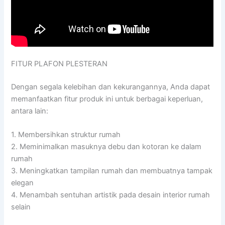
FITUR PLAFON PLESTERAN
Dengan segala kelebihan dan kekurangannya, Anda dapat
memanfaatkan fitur produk ini untuk berbagai keperluan,
antara lain:
1. Membersihkan struktur rumah
2. Meminimalkan masuknya debu dan kotoran ke dalam
rumah
3. Meningkatkan tampilan rumah dan membuatnya tampak
elegan
4. Menambah sentuhan artistik pada desain interior rumah
selain