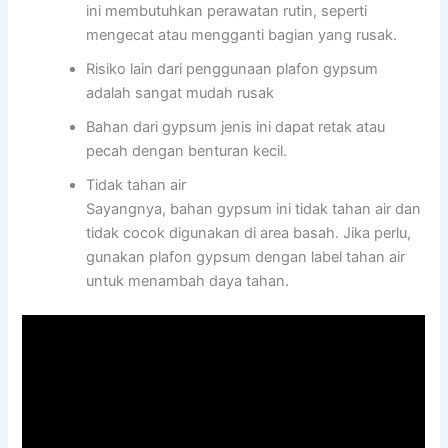
ini membutuhkan perawatan rutin, seperti
mengecat atau mengganti bagian yang rusak.
Risiko lain dari penggunaan plafon gypsum
adalah sangat mudah rusak
Bahan dari gypsum jenis ini dapat retak atau
pecah dengan benturan kecil.
Tidak tahan air
Sayangnya, bahan gypsum ini tidak tahan air dan
tidak cocok digunakan di area basah. Jika perlu,
gunakan plafon gypsum dengan label tahan air
untuk menambah daya tahan.