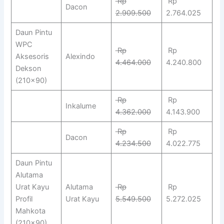
Rp
Rp
Dacon
2.909.500
2.764.025
Daun Pintu
WPC
Rp
Rp
Aksesoris
Alexindo
4.464.000
4.240.800
Dekson
(210×90)
Rp
Rp
Inkalume
4.362.000
4.143.900
Rp
Rp
Dacon
4.234.500
4.022.775
Daun Pintu
Alutama
Urat Kayu
Alutama
Rp
Rp
Profil
Urat Kayu
5.549.500
5.272.025
Mahkota
(210×90)