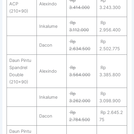
Rp
Rp
ACP
Alexindo
3.414.000
3.243.300
(210×90)
Rp
Rp
Inkalume
3.112.000
2.956.400
Rp
Rp
Dacon
2.634.500
2.502.775
Daun Pintu
Spandrel
Rp
Rp
Alexindo
Double
3.564.000
3.385.800
(210×90)
Rp
Rp
Inkalume
3.262.000
3.098.900
Rp
Rp 2.645.2
Dacon
2.784.500
75
Daun Pintu