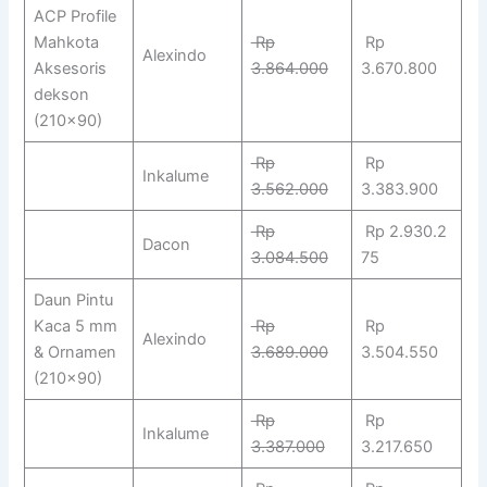
ACP Profile
Mahkota
Rp
Rp
Alexindo
Aksesoris
3.864.000
3.670.800
dekson
(210×90)
Rp
Rp
Inkalume
3.562.000
3.383.900
Rp
Rp 2.930.2
Dacon
3.084.500
75
Daun Pintu
Kaca 5 mm
Rp
Rp
Alexindo
& Ornamen
3.689.000
3.504.550
(210×90)
Rp
Rp
Inkalume
3.387.000
3.217.650