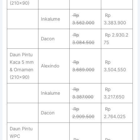
(210×90)
Rp
Rp
Inkalume
3.562.000
3.383.900
Rp
Rp 2.930.2
Dacon
3.084.500
75
Daun Pintu
Kaca 5 mm
Rp
Rp
Alexindo
& Ornamen
3.689.000
3.504.550
(210×90)
Rp
Rp
Inkalume
3.387.000
3.217.650
Rp
Rp
Dacon
2.909.500
2.764.025
Daun Pintu
WPC
Rp
Rp