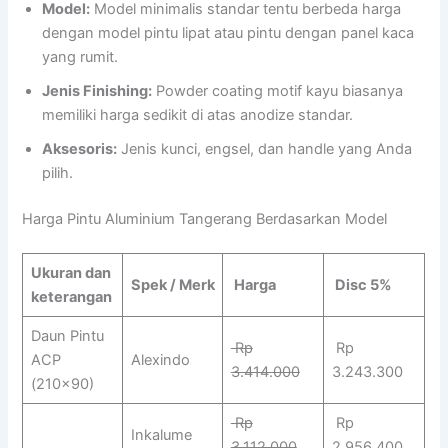
Model:
Model minimalis standar tentu berbeda harga
dengan model pintu lipat atau pintu dengan panel kaca
yang rumit.
Jenis Finishing:
Powder coating motif kayu biasanya
memiliki harga sedikit di atas anodize standar.
Aksesoris:
Jenis kunci, engsel, dan handle yang Anda
pilih.
Harga Pintu Aluminium Tangerang Berdasarkan Model
Ukuran dan
Spek / Merk
Harga
Disc 5%
keterangan
Daun Pintu
Rp
Rp
ACP
Alexindo
3.414.000
3.243.300
(210×90)
Rp
Rp
Inkalume
3.112.000
2.956.400