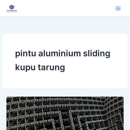
Lewati
ke
konten
pintu aluminium sliding
kupu tarung